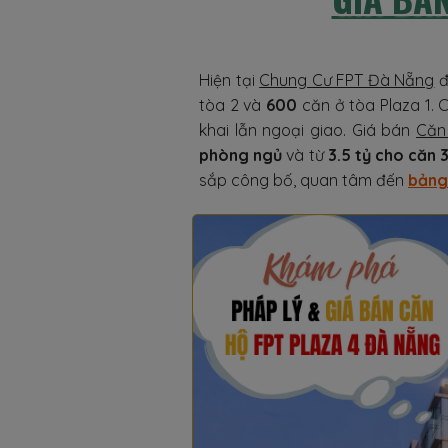
Hiện tại
Chung Cư FPT Đà Nẵng
đ
tòa 2 và
600
căn ở tòa Plaza 1. 
khai lẫn ngoại giao. Giá bán
Căn
phòng ngủ
và từ
3.5 tỷ cho căn
sắp công bố, quan tâm đến
bảng