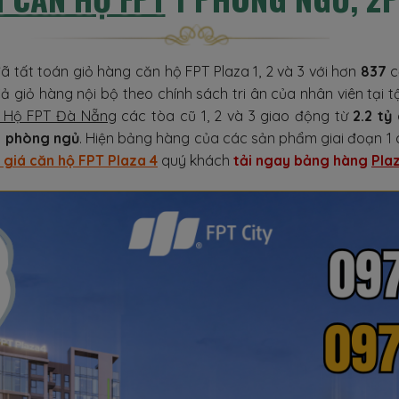
ã tất toán giỏ hàng căn hộ FPT Plaza 1, 2 và 3 với hơn
837
c
Cả giỏ hàng nội bộ theo chính sách tri ân của nhân viên tại
 Hộ FPT Đà Nẵng
các tòa cũ 1, 2 và 3 giao động từ
2.2 tỷ
 3 phòng ngủ
. Hiện bảng hàng của các sản phẩm giai đoạn 1
 giá căn hộ FPT Plaza 4
quý khách
tải ngay bảng hàng
Pla