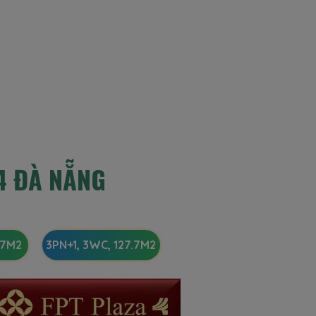
4 ĐÀ NẴNG
.7M2
3PN+1, 3WC, 127.7M2