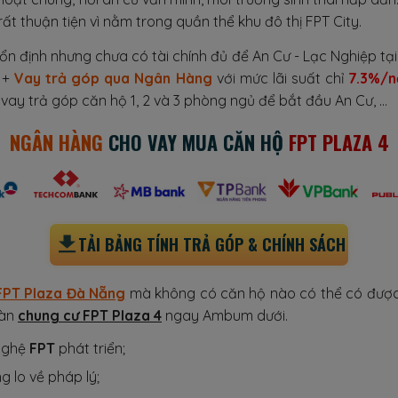
 rất thuận tiện vì nằm trong quần thể khu đô thị FPT City.
n định nhưng chưa có tài chính đủ để An Cư - Lạc Nghiệp tại
+
Vay trả góp qua Ngân Hàng
với mức lãi suất chỉ
7.3%/
vay trả góp căn hộ 1, 2 và 3 phòng ngủ để bắt đầu An Cư, ...
NGÂN HÀNG
CHO VAY MUA CĂN HỘ
FPT PLAZA 4
TẢI BẢNG TÍNH TRẢ GÓP & CHÍNH SÁCH
FPT Plaza Đà Nẵng
mà không có căn hộ nào có thể có được 
oàn
chung cư FPT Plaza 4
ngay Ambum dưới.
nghệ
FPT
phát triển;
ng lo về pháp lý;