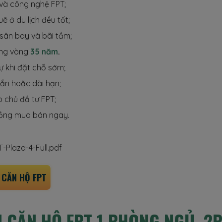
 và công nghệ FPT;
ê ở du lịch đều tốt;
sân bay và bãi tắm;
ng vòng
35 năm
.
ự khi đặt chỗ sớm;
gắn hoặc dài hạn;
p chủ đầ tư FPT;
ồng mua bán ngay.
-Plaza-4-Full.pdf
CĂN HỘ FPT
N CĂN HỘ FPT
1 PHÒNG NGỦ, 2P