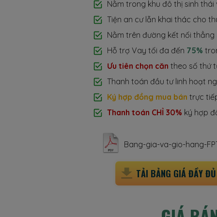
Nằm trong khu đô thị sinh thái
Tiện an cư lẫn khai thác cho thu
Nằm trên đường kết nối thẳng 
Hỗ trợ Vay tối đa đến
75%
tro
Ưu tiên chọn căn
theo số thứ t
Thanh toán đầu tư linh hoạt n
Ký hợp đồng mua bán
trực tiế
Thanh toán CHỈ 30%
ký hợp đ
Bang-gia-va-gio-hang-FPT
TẢI BẢNG GIÁ ĐẦY ĐỦ 
GIÁ BÁ