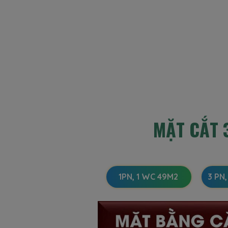
MẶT CẮT 
1PN, 1 WC 49M2
3 PN