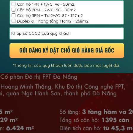
Căn hộ 1PN + 1WC: 46 - 50m2.
Căn hộ 2PN + 2WC: 58 - 80m2
Căn hộ 3PN + Từ 2WC: 87 - 127m2
Duplex & Thông tầng 116m2 - 268m2
GỬI ĐĂNG KÝ ĐẶT CHỖ GIỎ HÀNG GIÁ GỐC
*Thông tin của quý khách luôn được bảo mật tuyệt đối.