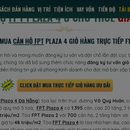
TIẾN ĐỘ
SÁCH BÁN HÀNG
VỊ TRÍ
TIỆN ÍCH
VAY VỐN
TẢI 
HỘ
FPT PLAZA 4
Ở CHO THUÊ
GI
MUA
CĂN HỘ FPT
PLAZA 4 GIỎ HÀNG TRỰC TIẾP F
n hồi và mong muốn đăng ký tư vấn và đặt chỗ lẫn đặt cọc th
ậy, chúng tôi đã bổ sung thêm chức năng
đăng ký tư vấn giỏ
 điền thông tin gửi về phòng Kinh doanh cho đợt mở bán sắp t
CLICK ĐẶT MUA TRỰC TIẾP GIỎ HÀNG ƯU ĐÃI
 Plaza 4 Đà Nẵng
) tọa lạc trên trục đường
Võ Quý Huân
, 
ó quy mô 5 toà,
FPT Plaza 4
có
1.395
căn, cao 20 tầng, 3
triệu/m2
. Tòa
FPT Plaza 2
với
700
căn hộ, 2 tầng hầm và 
 giá từ
48 triệu/m2
. Tòa
FPT Plaza 4
là tòa nhà hiện đại, ca
hoạt chung, nơi an cư văn minh, môi trường sinh thái hấp dẫn