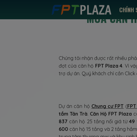
CHÍNH 
MUA CĂN 
Chúng tôi nhận được rất nhiều phả
đợt của căn hộ
FPT Plaza 4
. Vì v
trợ dự án. Quý khách chỉ cần Click
Dự án căn hộ
Chung cư FPT
(
FPT
tắm Tân Trà
.
Căn Hộ FPT Plaza
c
837
căn hộ 25 tầng nổi giá từ
49 
600
căn hộ 15 tầng và 2 tầng hầm
trung tâm thương mại và khu sinh 