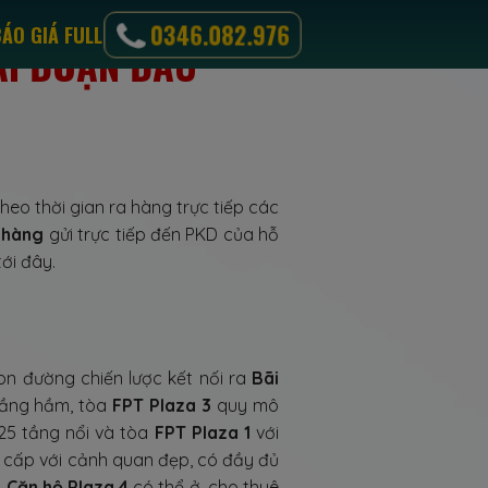
0346.082.976
BÁO GIÁ FULL
AI ĐOẠN ĐẦU
1
eo thời gian ra hàng trực tiếp các
 hàng
gửi trực tiếp đến PKD của hỗ
ới đây.
con đường chiến lược kết nối ra
Bãi
 tầng hầm, tòa
FPT Plaza 3
quy mô
25 tầng nổi và tòa
FPT Plaza 1
với
o cấp với cảnh quan đẹp, có đầy đủ
.
Căn hộ Plaza 4
có thể ở, cho thuê