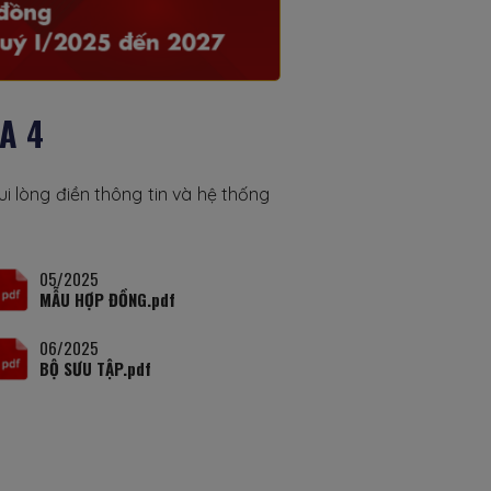
A 4
ui lòng điền thông tin và hệ thống
05/2025
MẪU HỢP ĐỒNG.pdf
06/2025
BỘ SƯU TẬP.pdf