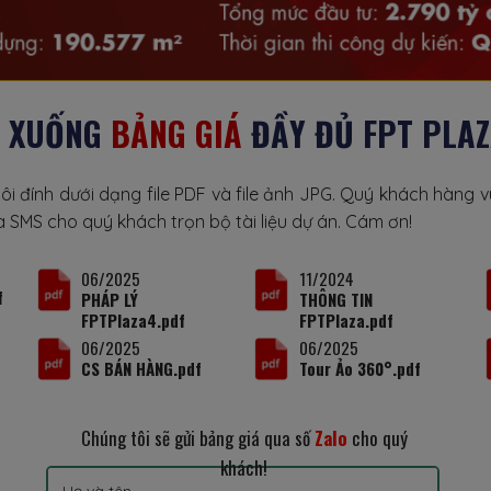
I XUỐNG
BẢNG GIÁ
ĐẦY ĐỦ FPT PLAZ
tôi đính dưới dạng file PDF và file ảnh JPG. Quý khách hàng v
 SMS cho quý khách trọn bộ tài liệu dự án. Cám ơn!
11/2024
06/2025
f
THÔNG TIN
PHÁP LÝ
FPTPlaza.pdf
FPTPlaza4.pdf
06/2025
06/2025
CS BÁN HÀNG.pdf
Tour Ảo 360°.pdf
Chúng tôi sẽ gửi bảng giá qua số
Zalo
cho quý
khách!