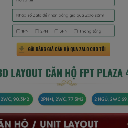
1PN
2PN
3PN
Thông tầng
GỬI BẢNG GIÁ CĂN HỘ QUA ZALO CHO TÔI
3D LAYOUT CĂN HỘ FPT PLAZA 
, 2WC, 90.3M2
2PN+1, 2WC, 77.3M2
2 NGỦ, 2WC 69