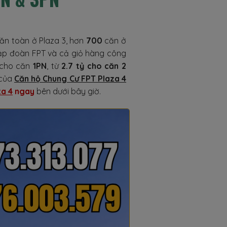
ăn toàn ở Plaza 3, hơn
700
căn ở
 tập đoàn FPT và cả giỏ hàng công
cho căn
1PN
, từ
2.7 tỷ cho căn 2
 của
Căn hộ Chung Cư FPT Plaza 4
za 4
ngay
bên dưới bây giờ.